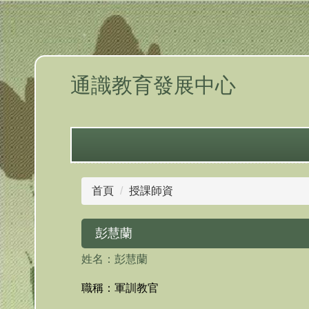
跳
到
主
要
內
通識教育發展中心
容
區
首頁
授課師資
彭慧蘭
姓名：彭慧蘭
職稱：軍訓教官